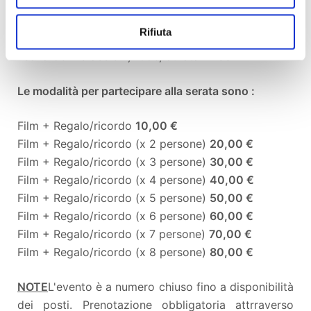
partecipanti con un
fantastico premio in palio
!
Rifiuta
Alle
21.30
avrà inizio la proiezione
Il Ciclone di
Leonardo Pieraccioni, 1996, durata 1h 33m
Le modalità per partecipare alla serata sono :
Film + Regalo/ricordo
10,00 €
Film + Regalo/ricordo (x 2 persone)
20,00 €
Film + Regalo/ricordo (x 3 persone)
30,00 €
Film + Regalo/ricordo (x 4 persone)
40,00 €
Film + Regalo/ricordo (x 5 persone)
50,00 €
Film + Regalo/ricordo (x 6 persone)
60,00 €
Film + Regalo/ricordo (x 7 persone)
70,00 €
Film + Regalo/ricordo (x 8 persone)
80,00 €
NOTE
L'evento è a numero chiuso fino a disponibilità
dei posti. Prenotazione obbligatoria attrraverso