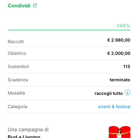
Condividi
EN
149%
FR
€ 2.980,00
Raccolti
IT
ES
Obiettivo
€ 2.000,00
Sostenitori
115
Scadenza
terminato
Modalità
raccogli tutto
Categoria
eventi & festival
Una campagna di
Bud a Livorno