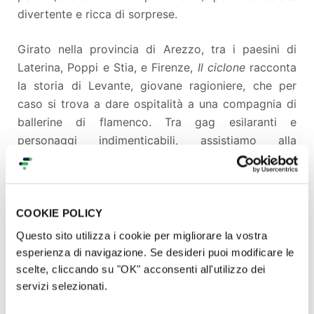
divertente e ricca di sorprese.
Girato nella provincia di Arezzo, tra i paesini di
Laterina, Poppi e Stia, e Firenze,
Il ciclone
racconta
la storia di Levante, giovane ragioniere, che per
caso si trova a dare ospitalità a una compagnia di
ballerine di flamenco. Tra gag esilaranti e
personaggi indimenticabili, assistiamo alla
divertente quanto complicata storia d’amore del
protagonista con la spagnola
Caterina. Indimenticabile il cameo, solo con la voce,
del grandissimo
Mario Monicelli
.
COOKIE POLICY
Questo sito utilizza i cookie per migliorare la vostra
esperienza di navigazione. Se desideri puoi modificare le
scelte, cliccando su "OK" acconsenti all'utilizzo dei
servizi selezionati.