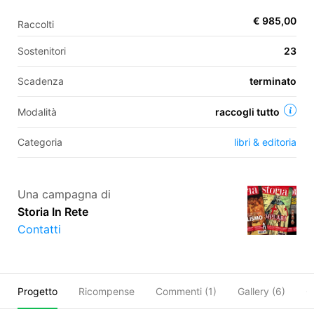
€ 985,00
Raccolti
EN
Sostenitori
23
FR
Scadenza
terminato
IT
ES
Modalità
raccogli tutto
Categoria
libri & editoria
Una campagna di
Storia In Rete
Contatti
Progetto
Ricompense
Commenti (
1
)
Gallery (6)
C