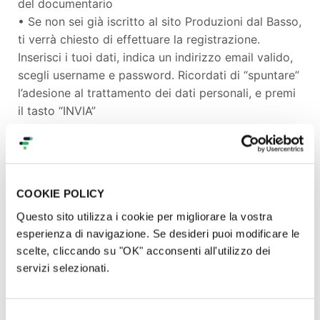
del documentario
• Se non sei già iscritto al sito Produzioni dal Basso,
ti verrà chiesto di effettuare la registrazione.
Inserisci i tuoi dati, indica un indirizzo email valido,
scegli username e password. Ricordati di “spuntare”
l’adesione al trattamento dei dati personali, e premi
il tasto “INVIA”
• Riceverai una mail di conferma relativa alla
prenotazione delle QUOTE. Fai clic sul link presente
nella stessa per confermare la tua prenotazione
• Non c'e' niente da pagare subito: solo se
COOKIE POLICY
riusciremo a raggiungere 500 quote ti verrà inviata
Questo sito utilizza i cookie per migliorare la vostra
una mail con le coordinate per pagamento delle tue
esperienza di navigazione. Se desideri puoi modificare le
quote
scelte, cliccando su "OK" acconsenti all'utilizzo dei
• Non appena ricevuti i pagamenti invieremo le
servizi selezionati.
copie del documentario a tutti i sostenitori
Se ti piace questo progetto ricordati di consigliare
Selezione