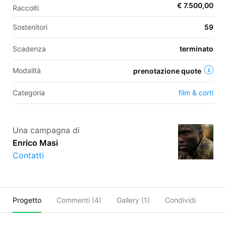
€ 7.500,00
Raccolti
Sostenitori
59
EN
Scadenza
terminato
FR
Modalità
prenotazione quote
IT
ES
Categoria
film & corti
Una campagna di
Enrico Masi
Contatti
Progetto
Commenti (
4
)
Gallery (1)
Condividi