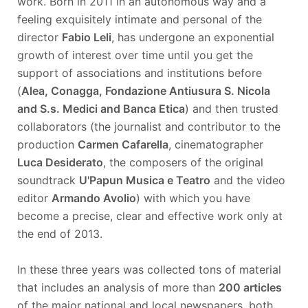
work. Born in 2011 in an autonomous way and a
feeling exquisitely intimate and personal of the
director
Fabio Leli
, has undergone an exponential
growth of interest over time until you get the
support of associations and institutions before
(
Alea, Conagga, Fondazione Antiusura S. Nicola
and S.s. Medici and Banca Etica
) and then trusted
collaborators (the journalist and contributor to the
production
Carmen Cafarella
, cinematographer
Luca Desiderato
, the composers of the original
soundtrack
U'Papun Musica e Teatro
and the video
editor
Armando Avolio
) with which you have
become a precise, clear and effective work only at
the end of 2013.
In these three years was collected tons of material
that includes an analysis of more than
200 articles
of the major national and local newspapers, both