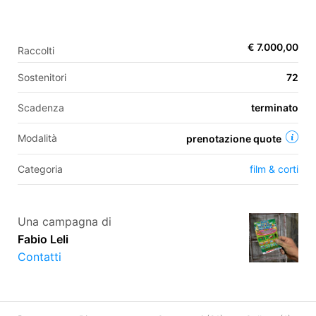
€ 7.000,00
Raccolti
EN
Sostenitori
72
FR
IT
ES
Scadenza
terminato
Modalità
prenotazione quote
Categoria
film & corti
Una campagna di
Fabio Leli
Contatti