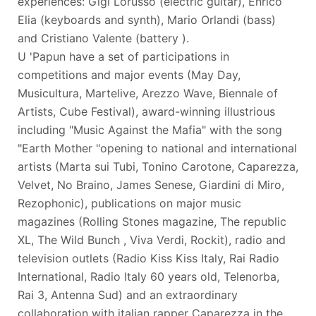
experiences: Gigi Lorusso (electric guitar), Enrico
Elia (keyboards and synth), Mario Orlandi (bass)
and Cristiano Valente (battery ).
U 'Papun have a set of participations in
competitions and major events (May Day,
Musicultura, Martelive, Arezzo Wave, Biennale of
Artists, Cube Festival), award-winning illustrious
including "Music Against the Mafia" with the song
"Earth Mother "opening to national and international
artists (Marta sui Tubi, Tonino Carotone, Caparezza,
Velvet, No Braino, James Senese, Giardini di Miro,
Rezophonic), publications on major music
magazines (Rolling Stones magazine, The republic
XL, The Wild Bunch , Viva Verdi, Rockit), radio and
television outlets (Radio Kiss Kiss Italy, Rai Radio
International, Radio Italy 60 years old, Telenorba,
Rai 3, Antenna Sud) and an extraordinary
collaboration with italian rapper Caparezza in the