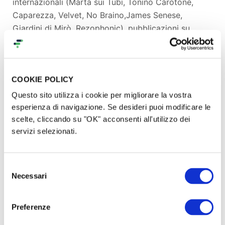
internazionali (Marta sui Tubi, Tonino Carotone,
Caparezza, Velvet, No Braino,James Senese,
Giardini di Mirò, Rezophonic), pubblicazioni su
riviste musicali importanti (Rolling Stones magazine,
La repubblica XL, Il mucchio selvaggio, Viva Verdi,
Rockit), uscite radiofoniche e televisive (Radio Kiss
COOKIE POLICY
Kiss Italia, Radio Rai International, Radio Italia anni
60, Telenorba, Rai 3, Antenna Sud) e una
Questo sito utilizza i cookie per migliorare la vostra
straordinaria collaborazione con il rapper
esperienza di navigazione. Se desideri puoi modificare le
molfettese Caparezza nel brano "L'appapparenza".
scelte, cliccando su "OK" acconsenti all'utilizzo dei
servizi selezionati.
Un viaggio tra diversi stili musicali mescolati con
originalità per raccontare vizi e virtù di una società
al limite del surreale.
Selezione
Gli U' Papun sono i compositori della colonna
Necessari
del
sonora originale del documentario "Vivere alla
consenso
Grande"
Preferenze