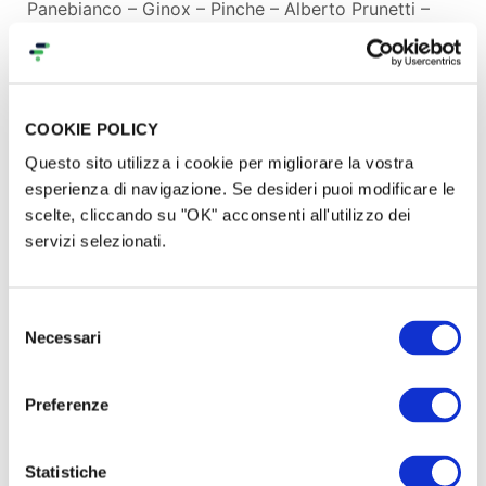
Panebianco – Ginox – Pinche – Alberto Prunetti –
Erix – reginazabo – Miguel Calzada – tibi –
emanuele del medico – Paolo Maffei – Benedetto
Mortola – Luigia Bencivenga – Sinapsiplast – Olmo
Cerri – L’ombroso, periodico di miserie umane e
COOKIE POLICY
misurazioni maxillo facciali – Fiamma Lolli – Alfredo
Questo sito utilizza i cookie per migliorare la vostra
Fagni – emmetieffe
esperienza di navigazione. Se desideri puoi modificare le
scelte, cliccando su "OK" acconsenti all'utilizzo dei
servizi selezionati.
Coproduci e distribuisci le cartoline del Babau!
Selezione
Ordina almeno cinque copie acquistando una quota
Necessari
del
su produzioni dal basso
e distribuiscile tra amici e
consenso
conoscenti, falle vedere al vicino, proponile al tuo
gruppo d’acquisto.
Preferenze
Diffondi il Babau per non aver più paura!
Statistiche