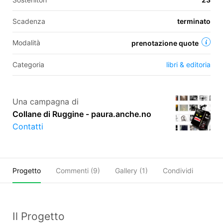
Scadenza
terminato
EN
Modalità
prenotazione quote
FR
Categoria
libri & editoria
IT
ES
Una campagna di
Collane di Ruggine - paura.anche.no
Contatti
Progetto
Commenti (
9
)
Gallery (1)
Condividi
Il Progetto