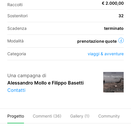
€ 2.000,00
Raccolti
Sostenitori
32
EN
Scadenza
terminato
FR
Modalità
prenotazione quote
IT
ES
Categoria
viaggi & avventure
Una campagna di
Alessandro Mollo e Filippo Basetti
Contatti
Progetto
Commenti (
36
)
Gallery (1)
Community
C