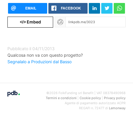
EMAIL
FACEBOOK
Embed
</>
Pubblicato il 04/11/2013
Qualcosa non va con questo progetto?
Segnalalo a Produzioni dal Basso
©2026 FolkFunding srl Benefit | VAT 08378490968
Termini e condizioni
|
Cookie policy
|
Privacy policy
Agente di pagamento autorizzato ACPR
REGAFI n. 72477 di
Lemonway