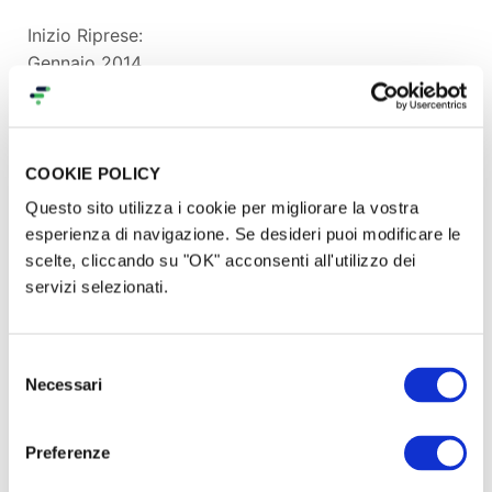
Inizio Riprese:
Gennaio 2014
Termine Riprese:
Aprile/Maggio 2014
COOKIE POLICY
Prima proiezione:
Questo sito utilizza i cookie per migliorare la vostra
Giugno 2014
esperienza di navigazione. Se desideri puoi modificare le
scelte, cliccando su "OK" acconsenti all'utilizzo dei
Distribuzione:
servizi selezionati.
Settembre 2014
Selezione
Prenotare una o più quote non comporta nessun
Necessari
del
esborso immediato di denaro. Verserete la somma
consenso
solo alla fine della campagna e solo in caso di
raggiungimento della cifra totale richiesta.
Preferenze