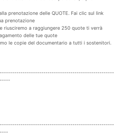
alla prenotazione delle QUOTE. Fai clic sul link
tua prenotazione
se riusciremo a raggiungere 250 quote ti verrà
 pagamento delle tue quote
o le copie del documentario a tutti i sostenitori.
-------------------------------------------------------
-----
-------------------------------------------------------
----