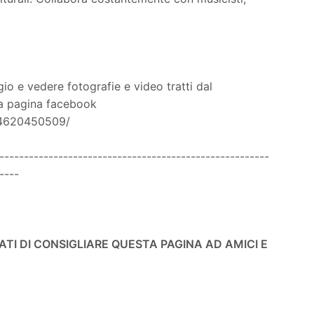
io e vedere fotografie e video tratti dal
la pagina facebook
94620450509/
-------------------------------------------------------
----
ATI DI CONSIGLIARE QUESTA PAGINA AD AMICI E