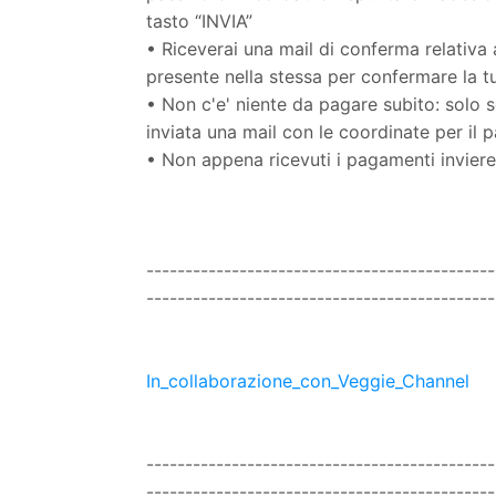
tasto “INVIA”
• Riceverai una mail di conferma relativa 
presente nella stessa per confermare la 
• Non c'e' niente da pagare subito: solo 
inviata una mail con le coordinate per il
• Non appena ricevuti i pagamenti invierem
---------------------------------------------
---------------------------------------------
In_collaborazione_con_Veggie_Channel
---------------------------------------------
---------------------------------------------