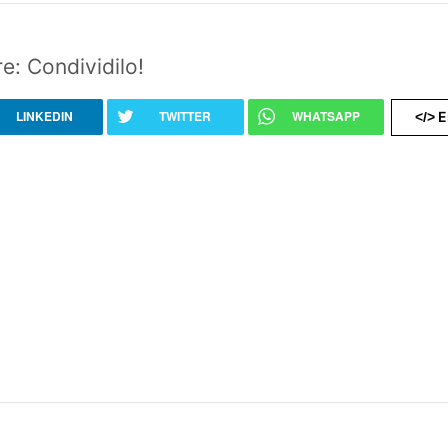
e: Condividilo!
LINKEDIN
TWITTER
WHATSAPP
E
</>