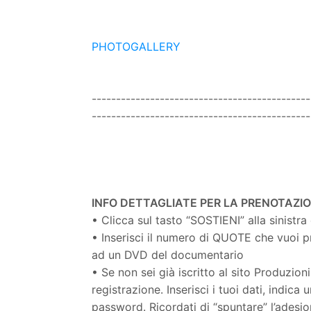
PHOTOGALLERY
---------------------------------------------
---------------------------------------------
INFO DETTAGLIATE PER LA PRENOTAZI
• Clicca sul tasto “SOSTIENI” alla sinistr
• Inserisci il numero di QUOTE che vuoi 
ad un DVD del documentario
• Se non sei già iscritto al sito Produzioni
registrazione. Inserisci i tuoi dati, indica
password. Ricordati di “spuntare” l’adesion