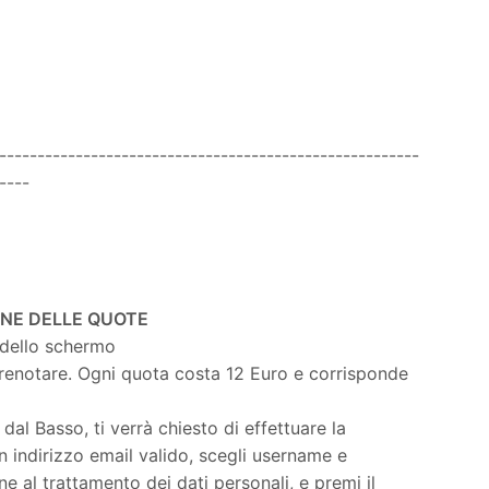
-------------------------------------------------------
----
ONE DELLE QUOTE
a dello schermo
prenotare. Ogni quota costa 12 Euro e corrisponde
 dal Basso, ti verrà chiesto di effettuare la
 un indirizzo email valido, scegli username e
e al trattamento dei dati personali, e premi il