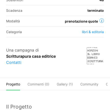
Scadenza
terminato
EN
Modalità
prenotazione quote
FR
Categoria
libri & editoria
IT
ES
Una campagna di
Scritturapura casa editrice
Contatti
Progetto
Commenti (
0
)
Gallery (1)
Community
Co
Il Progetto