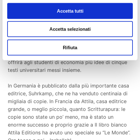
che vanno dal design a una gestione a dir poco
Accetta tutti
originale di una galleria d’arte.
Accetta selezionati
Acclamato in Germania da “Die Welt” come un
piccolo capolavoro e in Francia da “Le Monde”
come un libro di un umorismo inimitabile, Il libro
Rifiuta
bianco, dicono a Berlino, infiammerà gli animi e
offrirà agli studenti di economia più idee di cinque
testi universitari messi insieme.
In Germania è pubblicato dalla più importante casa
editrice, Suhrkamp, che ne ha venduto centinaia di
migliaia di copie. In Francia da Attila, casa editrice
grande, o meglio piccola, quanto Scritturapura: le
copie sono state un po’ meno, ma è stato un
enorme successo e proprio grazie a Il libro bianco
Attila Editions ha avuto uno speciale su “Le Monde”.