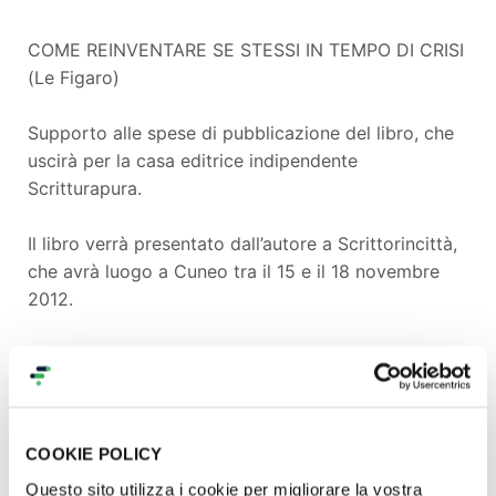
COME REINVENTARE SE STESSI IN TEMPO DI CRISI
(Le Figaro)
Supporto alle spese di pubblicazione del libro, che
uscirà per la casa editrice indipendente
Scritturapura.
Il libro verrà presentato dall’autore a Scrittorincittà,
che avrà luogo a Cuneo tra il 15 e il 18 novembre
2012.
Horzon segue un corso di Jacques Derrida a Parigi.
Horzon è perseguitato dalla Signora Sarasate.
Horzon vive una serie interminabile di avventure a
Berlino.
COOKIE POLICY
Horzon gira un film con un cane rosa.
Questo sito utilizza i cookie per migliorare la vostra
Horzon apre una galleria d’arte giapponese