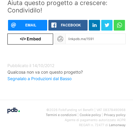
Aiuta questo progetto a crescere:
Condividilo!
EMAIL
FACEBOOK
Embed
</>
Pubblicato il 14/10/2012
Qualcosa non va con questo progetto?
Segnalalo a Produzioni dal Basso
©2026 FolkFunding srl Benefit | VAT 08378490968
Termini e condizioni
|
Cookie policy
|
Privacy policy
Agente di pagamento autorizzato ACPR
REGAFI n. 72477 di
Lemonway