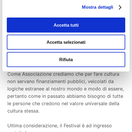
Mostra dettagli
Si svolgerà a PADOVA il 28 - 29 - 30 Settembre
2012
Accetta tutti
Il programma 2012 si articola in 3 giorni di incontri,
dibattiti, tavole rotonde ma soprattutto tanta voglia
Accetta selezionati
di cultura partecipata. Proprio per questo vi
saranno vari eventi, anche serali, volti a coinvolgere
la cittadinanza.
Rifiuta
Come Associazione crediamo che per fare cultura
non servano finanziamenti pubblici, veicolati da
logiche estranee al nostro mondo e modo di essere,
pertanto come in passato abbiamo bisogno di tutte
le persone che credono nel valore universale della
cultura stessa.
Ultima considerazione, il Festival è ad ingresso