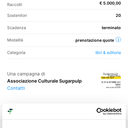
€ 5.000,00
Raccolti
Sostenitori
20
EN
Scadenza
terminato
FR
Modalità
prenotazione quote
IT
ES
Categoria
libri & editoria
Una campagna di
Associazione Culturale Sugarpulp
Contatti
Progetto
Commenti (
2
)
Community
Condividi