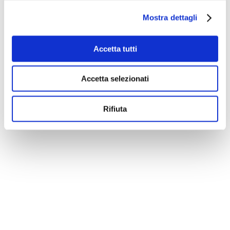
Mostra dettagli
Accetta tutti
La nostra missione
Accetta selezionati
Rifiuta
Progetti
I progetti sostenuti da ArcheoCrowd sono proposti
dalla comunità scientifica (archeologi, ma non solo)
ma anche da tutti i cittadini che sono sensibili al
tema della ricerca e della difesa del nostro