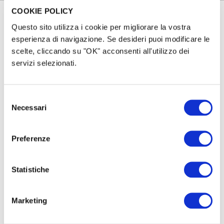
COOKIE POLICY
ArcheoCrowd
è il primo programma
Questo sito utilizza i cookie per migliorare la vostra
italiano di
sostegno della ricerca
EN
esperienza di navigazione. Se desideri puoi modificare le
scelte, cliccando su "OK" acconsenti all'utilizzo dei
archeologica
e della tutela del
FR
servizi selezionati.
patrimonio culturale attraverso
IT
ES
finanziamenti da privati. Il nostro
patrimonio culturale ha bisogno di
Selezione
Necessari
del
noi: tutti i cittadini e le imprese sono
consenso
chiamati a fare la loro parte.
Preferenze
Scopri i progetti
Statistiche
Marketing