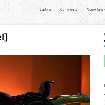
Esplora
Community
Come funzi
l]