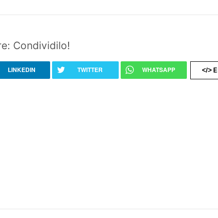
e: Condividilo!
LINKEDIN
TWITTER
WHATSAPP
E
</>