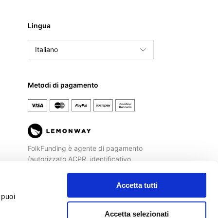
Lingua
Italiano
English
Français
Metodi di pagamento
Español
FolkFunding è agente di pagamento
(autorizzato ACPR, identificativo
REGAFI n. 72477) di
Lemonway
, Istituto
di Pagamento autorizzato dalla
Banca
Accetta tutti
di Francia
ad operare sul territorio
 puoi
italiano.
Accetta selezionati