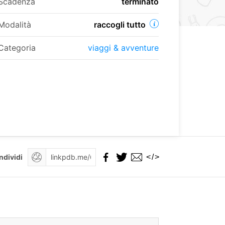
Scadenza
terminato
Modalità
raccogli tutto
Categoria
viaggi & avventure
</>
ndividi