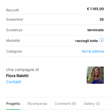
€ 1.165,00
Raccolti
EN
Sostenitori
35
FR
Scadenza
terminato
IT
ES
Modalità
raccogli tutto
Categoria
libri & editoria
Una campagna di
Flora Rabitti
Contatti
Progetto
Ricompense
Commenti (
6
)
Gallery (2)
C