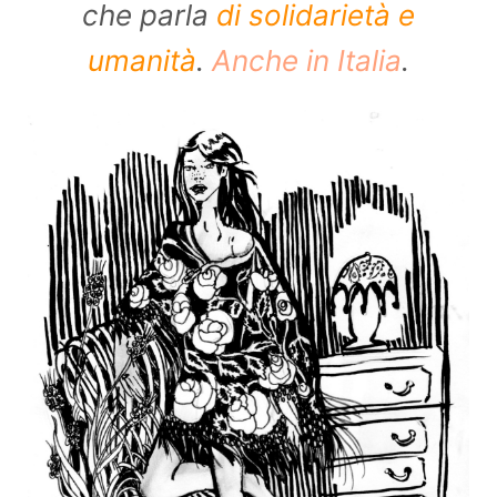
che parla
di solidarietà e
umanità
.
Anche in Italia
.