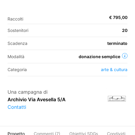
€ 795,00
Raccolti
EN
Sostenitori
20
FR
Scadenza
terminato
IT
ES
Modalità
donazione semplice
Categoria
arte & cultura
Una campagna di
Archivio Via Avesella 5/A
Contatti
Progetto
Commenti (
7
)
Obiettivi SDGs
Condividi