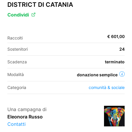
DISTRICT DI CATANIA
Condividi
EN
FR
€ 601,00
Raccolti
IT
ES
Sostenitori
24
Scadenza
terminato
Modalità
donazione semplice
Categoria
comunità & sociale
Una campagna di
Eleonora Russo
Contatti