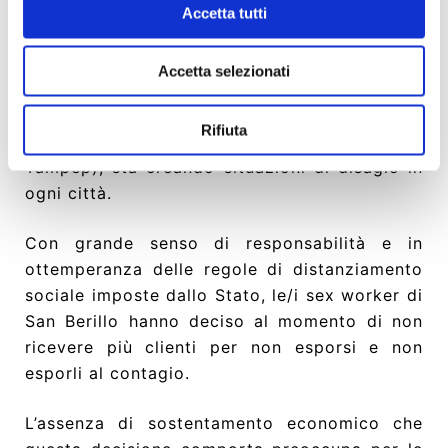
Accetta tutti
Ciò, come denunciato da più parti e dalle
stesse associazioni di sex worker (tra cui
Accetta selezionati
l'
ICRSE
-
Comitato Internazionale per i Diritti
dei Sex Worker in Europa, e la rete europea
Rifiuta
per i diritti delle/dei sex worker migranti
Tampep)
, sta creando situazioni di disagio in
ogni città.
Con grande senso di responsabilità e in
ottemperanza delle regole di distanziamento
sociale imposte dallo Stato, le/i sex worker di
San Berillo hanno deciso al momento di non
ricevere più clienti per non esporsi e non
esporli al contagio.
L’assenza di sostentamento economico che