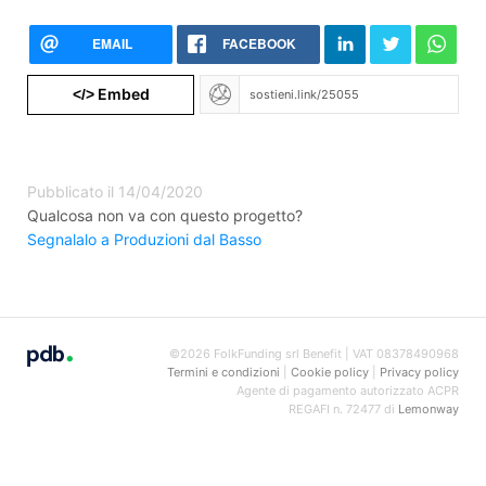
EMAIL
FACEBOOK
Embed
</>
Pubblicato il 14/04/2020
Qualcosa non va con questo progetto?
Segnalalo a Produzioni dal Basso
©2026 FolkFunding srl Benefit | VAT 08378490968
Termini e condizioni
|
Cookie policy
|
Privacy policy
Agente di pagamento autorizzato ACPR
REGAFI n. 72477 di
Lemonway