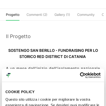
Progetto
Commenti (
2
)
Gallery (1)
Community
Ob
Il Progetto
SOSTENGO SAN BERILLO - FUNDRAISING PER LO
STORICO RED DISTRICT DI CATANIA
A un mese dall'inizio dell'isolamento nazionale
per contenere l'emergenza Coronavirus,
Arcigay Catania, ritenendo insufficienti le
misure adottate dal governo per sostenere chi
COOKIE POLICY
è più in difficoltà, promuove
una raccolta
fondi destinata alle lavoratrici e ai lavoratori
Questo sito utilizza i cookie per migliorare la vostra
del sesso del quartiere di San Berillo
.
esperienza di navigazione. Se desideri puoi modificare le