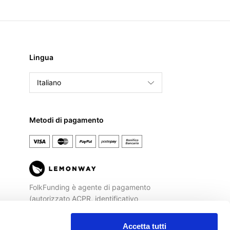
Lingua
Italiano
English
Français
Metodi di pagamento
Español
FolkFunding è agente di pagamento
(autorizzato ACPR, identificativo
REGAFI n. 72477) di
Lemonway
, Istituto
di Pagamento autorizzato dalla
Banca
Accetta tutti