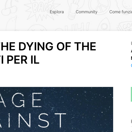
Esplora
Community
Come funzi
HE DYING OF THE
 PER IL