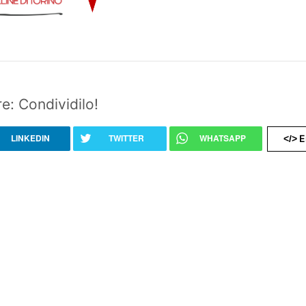
e: Condividilo!
LINKEDIN
TWITTER
WHATSAPP
E
</>