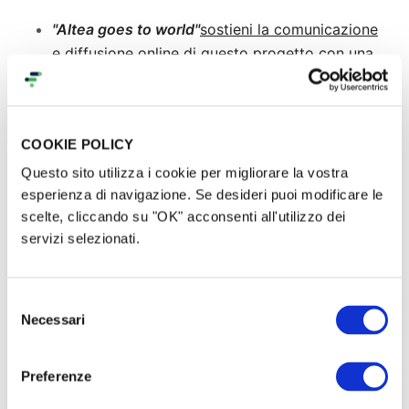
"Altea goes to world"
sostieni la comunicazione
e diffusione online di questo progetto con una
donazione di 25€
-
ti ringrazieremo
pubblicamente sulle nostre pagine.
"Who is Altea?"
-
sostieni il progetto di
COOKIE POLICY
formazione con una donazione di 50€ -
ti
invieremo entro Giungo una brochure-
Questo sito utilizza i cookie per migliorare la vostra
vademecum scritta da psicologi e
esperienza di navigazione. Se desideri puoi modificare le
scelte, cliccando su "OK" acconsenti all'utilizzo dei
professionisti sul tema del disagio psichico
servizi selezionati.
conseguente allo stress da pandemia.
Formazione
Selezione
Necessari
del
consenso
In collaborazione con i docenti di APSI
(Associazione Professioni Sanitarie) sarà realizzato
Preferenze
un progetto formativo gratuito ispirato ai temi del