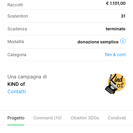
€ 1.101,00
Raccolti
Sostenitori
31
EN
Scadenza
terminato
FR
Modalità
donazione semplice
IT
ES
Categoria
film & corti
Una campagna di
KIND of
Contatti
Progetto
Commenti (
10
)
Obiettivi SDGs
Condividi