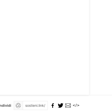
</>
ndividi