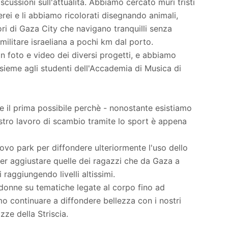
scussioni sull'attualità. Abbiamo cercato muri tristi
rei e li abbiamo ricolorati disegnando animali,
ri di Gaza City che navigano tranquilli senza
ilitare israeliana a pochi km dal porto.
foto e video dei diversi progetti, e abbiamo
ieme agli studenti dell'Accademia di Musica di
tire il prima possibile perchè - nonostante esistiamo
nostro lavoro di scambio tramite lo sport è appena
ovo park per diffondere ulteriormente l'uso dello
per aggiustare quelle dei ragazzi che da Gaza a
i raggiungendo livelli altissimi.
donne su tematiche legate al corpo fino ad
mo continuare a diffondere bellezza con i nostri
zze della Striscia.