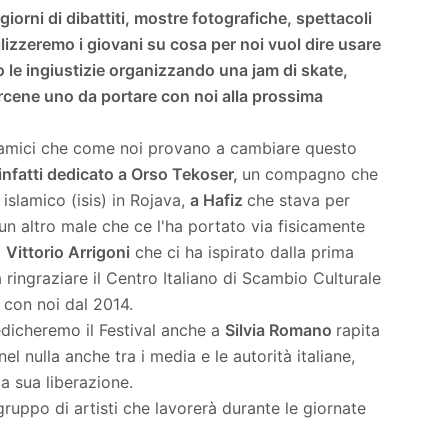
orni di dibattiti, mostre fotografiche, spettacoli
bilizzeremo i giovani su cosa per noi vuol dire usare
o le ingiustizie organizzando una jam di skate,
arcene uno da portare con noi alla prossima
 amici che come noi provano a cambiare questo
à infatti dedicato a Orso Tekoser,
un compagno che
 islamico (isis) in Rojava,
a Hafiz
che stava per
un altro male che ce l'ha portato via fisicamente
a
Vittorio Arrigoni
che ci ha ispirato dalla prima
ringraziare il Centro Italiano di Scambio Culturale
 con noi dal 2014.
edicheremo il Festival anche a
Silvia Romano
rapita
l nulla anche tra i media e le autorità italiane,
la sua liberazione.
uppo di artisti che lavorerà durante le giornate