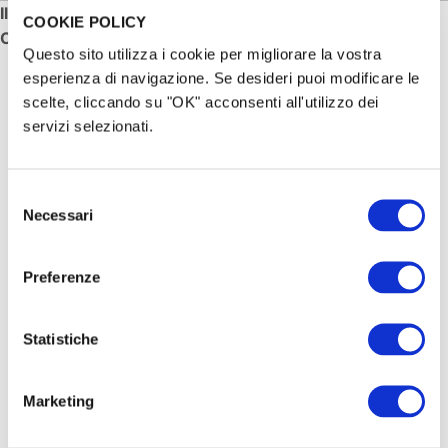
Il crowdfunding dell’Università di Parma
COOKIE POLICY
CHI SIAMO
Questo sito utilizza i cookie per migliorare la vostra
EN
esperienza di navigazione. Se desideri puoi modificare le
scelte, cliccando su "OK" acconsenti all'utilizzo dei
FR
servizi selezionati.
IT
ES
Selezione
Necessari
del
consenso
Preferenze
Statistiche
Marketing