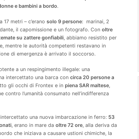
donne e bambini a bordo
.
a 17 metri – c’erano
solo 9 persone
: marinai, 2
ndante, il capomissione e un fotografo. Con
oltre
temate su zattere gonfiabili
, abbiamo resistito per
eme, mentre le autorità competenti restavano in
ione di emergenza è arrivato il soccorso.
otente a un respingimento illegale: una
– ha intercettato una barca con
circa 20 persone a
otto gli occhi di Frontex e in
piena SAR maltese
,
e contro l’umanità consumato nell’indifferenza
intercettato una nuova imbarcazione in ferro:
53
onati
, erano in mare da
oltre 72 ore
, alla deriva da
ordo che iniziava a causare ustioni chimiche, la