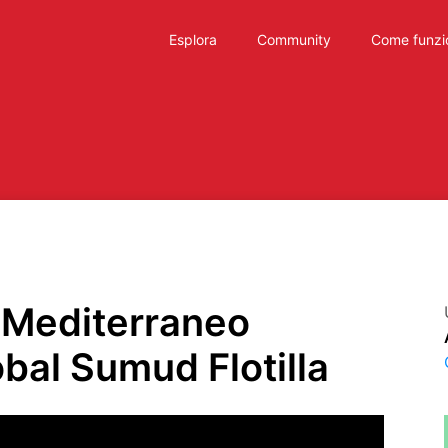
Esplora
Community
Come funzi
ul Mediterraneo
obal Sumud Flotilla