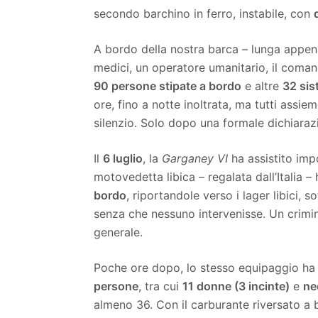
secondo barchino in ferro, instabile, con
A bordo della nostra barca – lunga appen
medici, un operatore umanitario, il coma
90 persone stipate a bordo
e altre
32 sis
ore, fino a notte inoltrata, ma tutti assi
silenzio. Solo dopo una formale dichiaraz
Il
6 luglio
, la
Garganey VI
ha assistito imp
motovedetta libica – regalata dall’Italia 
bordo
, riportandole verso i lager libici, s
senza che nessuno intervenisse. Un crimin
generale.
Poche ore dopo, lo stesso equipaggio ha 
persone
, tra cui
11 donne (3 incinte)
e
ne
almeno 36. Con il carburante riversato a b